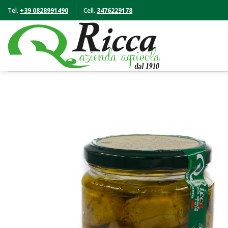
Skip
Tel.
+39 0828991490
Cell.
3476229178
to
content