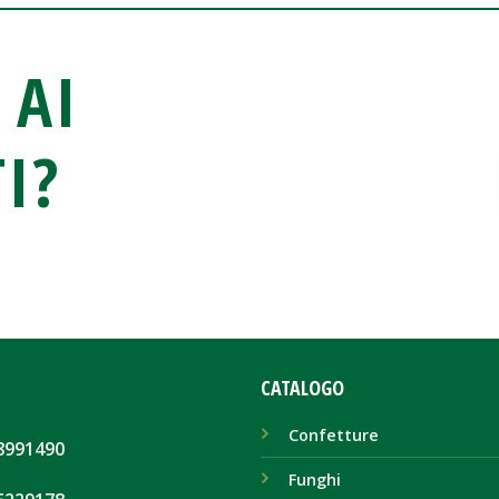
 AI
I?
CATALOGO
Confetture
8991490
Funghi