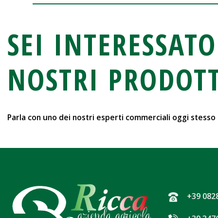
SEI INTERESSATO
NOSTRI PRODOTT
Parla con uno dei nostri esperti commerciali oggi stesso
+39 082