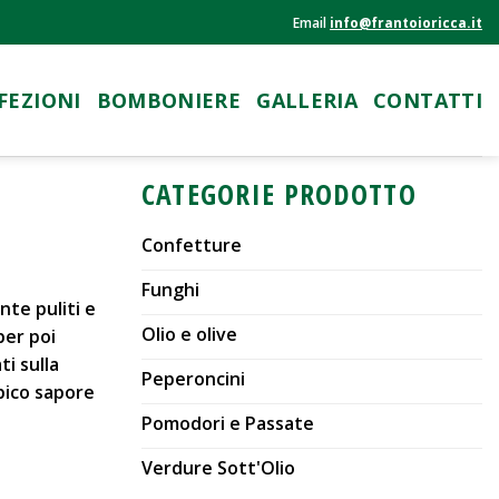
Email
info@frantoioricca.it
FEZIONI
BOMBONIERE
GALLERIA
CONTATTI
CATEGORIE PRODOTTO
Confetture
Funghi
te puliti e
Olio e olive
per poi
i sulla
Peperoncini
ipico sapore
Pomodori e Passate
Verdure Sott'Olio