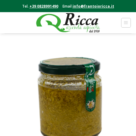
Skip
Tel.
+39 0828991490
Email
info@frantoioricca.it
to
content