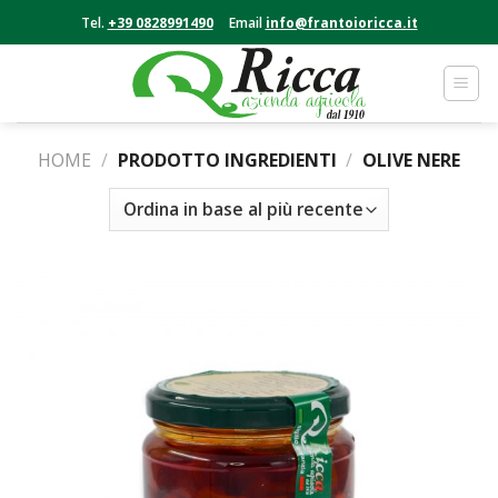
Skip
Tel.
+39 0828991490
Email
info@frantoioricca.it
to
content
HOME
/
PRODOTTO INGREDIENTI
/
OLIVE NERE