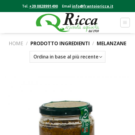
Skip
Tel.
+39 0828991490
Email
info@frantoioricca.it
to
content
HOME
/
PRODOTTO INGREDIENTI
/
MELANZANE