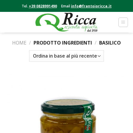
Skip
Tel.
+39 0828991490
Email
info@frantoioricca.it
to
content
HOME
/
PRODOTTO INGREDIENTI
/
BASILICO